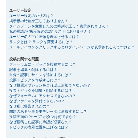
ユーザー設定
ユーザー設定のやり方は？
掲示板の時刻が正しくありません！
タイムゾーンを変更したのに時刻が正しく表示されません！
私の母語が “掲示板の言語” リストにありません！
ユーザー名の下に画像を表示させるには？
ランクとは？ ランクを変更するには？
メールアイコンをクリックするとログインページが表示されるんですけど？
投稿に関する問題
フォーラムにトピックを投稿するには？
記事を編集・削除するには？
自分の記事にサインを追加するには？
投票トピックを作成するには？
なぜ投票オプションをこれ以上追加できないの？
投票トピックを編集・削除するには？
なぜフォーラムにアクセスできないの？
なぜファイルを添付できないの？
なぜ私は警告されたの？
問題のある記事をモデレータに通報するには？
投稿画面の “セーブ” ボタンは何ですか？
なぜ投稿した記事に承認が必要なの？
トピックの表示位置を上げるには？