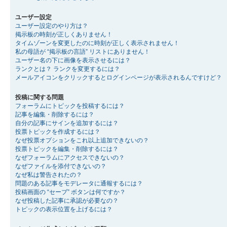
ユーザー設定
ユーザー設定のやり方は？
掲示板の時刻が正しくありません！
タイムゾーンを変更したのに時刻が正しく表示されません！
私の母語が “掲示板の言語” リストにありません！
ユーザー名の下に画像を表示させるには？
ランクとは？ ランクを変更するには？
メールアイコンをクリックするとログインページが表示されるんですけど？
投稿に関する問題
フォーラムにトピックを投稿するには？
記事を編集・削除するには？
自分の記事にサインを追加するには？
投票トピックを作成するには？
なぜ投票オプションをこれ以上追加できないの？
投票トピックを編集・削除するには？
なぜフォーラムにアクセスできないの？
なぜファイルを添付できないの？
なぜ私は警告されたの？
問題のある記事をモデレータに通報するには？
投稿画面の “セーブ” ボタンは何ですか？
なぜ投稿した記事に承認が必要なの？
トピックの表示位置を上げるには？