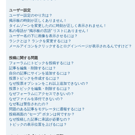
ユーザー設定
ユーザー設定のやり方は？
掲示板の時刻が正しくありません！
タイムゾーンを変更したのに時刻が正しく表示されません！
私の母語が “掲示板の言語” リストにありません！
ユーザー名の下に画像を表示させるには？
ランクとは？ ランクを変更するには？
メールアイコンをクリックするとログインページが表示されるんですけど？
投稿に関する問題
フォーラムにトピックを投稿するには？
記事を編集・削除するには？
自分の記事にサインを追加するには？
投票トピックを作成するには？
なぜ投票オプションをこれ以上追加できないの？
投票トピックを編集・削除するには？
なぜフォーラムにアクセスできないの？
なぜファイルを添付できないの？
なぜ私は警告されたの？
問題のある記事をモデレータに通報するには？
投稿画面の “セーブ” ボタンは何ですか？
なぜ投稿した記事に承認が必要なの？
トピックの表示位置を上げるには？