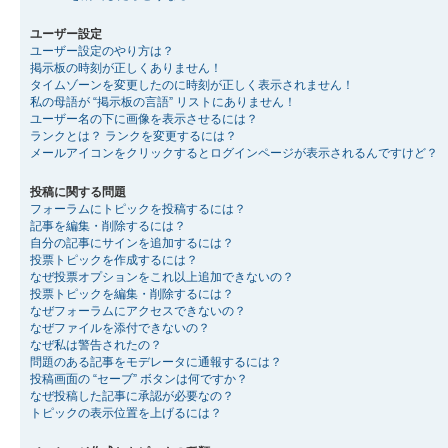
ユーザー設定
ユーザー設定のやり方は？
掲示板の時刻が正しくありません！
タイムゾーンを変更したのに時刻が正しく表示されません！
私の母語が “掲示板の言語” リストにありません！
ユーザー名の下に画像を表示させるには？
ランクとは？ ランクを変更するには？
メールアイコンをクリックするとログインページが表示されるんですけど？
投稿に関する問題
フォーラムにトピックを投稿するには？
記事を編集・削除するには？
自分の記事にサインを追加するには？
投票トピックを作成するには？
なぜ投票オプションをこれ以上追加できないの？
投票トピックを編集・削除するには？
なぜフォーラムにアクセスできないの？
なぜファイルを添付できないの？
なぜ私は警告されたの？
問題のある記事をモデレータに通報するには？
投稿画面の “セーブ” ボタンは何ですか？
なぜ投稿した記事に承認が必要なの？
トピックの表示位置を上げるには？