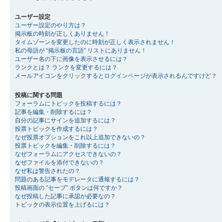
ユーザー設定
ユーザー設定のやり方は？
掲示板の時刻が正しくありません！
タイムゾーンを変更したのに時刻が正しく表示されません！
私の母語が “掲示板の言語” リストにありません！
ユーザー名の下に画像を表示させるには？
ランクとは？ ランクを変更するには？
メールアイコンをクリックするとログインページが表示されるんですけど？
投稿に関する問題
フォーラムにトピックを投稿するには？
記事を編集・削除するには？
自分の記事にサインを追加するには？
投票トピックを作成するには？
なぜ投票オプションをこれ以上追加できないの？
投票トピックを編集・削除するには？
なぜフォーラムにアクセスできないの？
なぜファイルを添付できないの？
なぜ私は警告されたの？
問題のある記事をモデレータに通報するには？
投稿画面の “セーブ” ボタンは何ですか？
なぜ投稿した記事に承認が必要なの？
トピックの表示位置を上げるには？