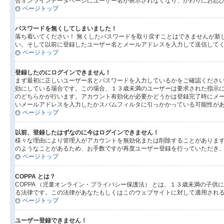
合オンラインデータページにユーザー名が表示されなくなり、かわりにお忍
ページトップ
パスワードを無くしてしまいました！
落ち着いてください！ 無くしたパスワードを取り戻すことはできませんが新
い。そして以前に登録したユーザー名とメールアドレスを入力して送信して
ページトップ
登録したのにログインできません！
まず最初に正しいユーザー名とパスワードを入力しているかをご確認ください。
効にしている場合です。この場合、１３歳未満のユーザーは要求された指示
のどちらかが行います。アカウント有効化が必要かどうかは登録完了時にメ
いメールアドレスを入力したかスパムフィルタに引っかかっている可能性が
ページトップ
以前、登録したはずなのに今はログインできません！
様々な理由により管理人がアカウントを無効化または削除することがありま
のようなことがあるため、お手数ですが再度ユーザー登録を行っていただき
ページトップ
COPPA とは？
COPPA （児童オンライン・プライバシー保護法） とは、１３歳未満の
る法律です。この法律があなたもしくはこのウェブサイトに対して適用されるの
ページトップ
ユーザー登録できません！