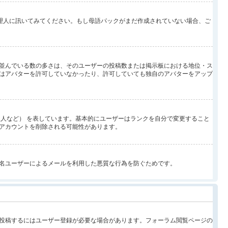
管理人に訊いてみてください。もし母語パックがまだ作成されていない場合、ご
並んでいる数の多さは、そのユーザーの投稿数または掲示板における地位・ス
はアバターを許可していなかったり、許可していても独自のアバターをアップ
人など） を表しています。基本的にユーザーはランクを自分で変更すること
アカウントを削除される可能性があります。
名ユーザーによるメールを利用した悪質な行為を防ぐためです。
投稿するにはユーザー登録が必要な場合があります。フォーラム閲覧ページの