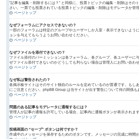
“記事を編集・削除するには？” と同様に、投票トピックの編集・削除はそ
さい。一票でも投票されている投票トピックの編集・削除はモデレータか管
ページトップ
なぜフォーラムにアクセスできないの？
一部のフォーラムは特定のグループやユーザーしか入室・表示できないよう
ョンを与えてもらうようお問い合わせください。
ページトップ
なぜファイルを添付できないの？
ファイル添付のパーミッションは各フォーラム、各グループ、各ユーザーに
ぜファイル添付できないのかどうしても判らない場合は管理人にお問い合わ
ページトップ
なぜ私は警告されたの？
各掲示板サイトはそのサイト独自のルールを定めているのが普通です。もし
にご注意ください。phpBB Group は当サイトが出す警告について何
ページトップ
問題のある記事をモデレータに通報するには？
管理人が記事の通報を許可している場合、記事内に通報ボタンが表示されま
ページトップ
投稿画面の “セーブ” ボタンは何ですか？
作成中のメッセージを保存するためのボタンです。メッセージの完成に時間が