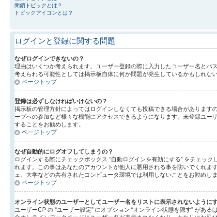
閉鎖トピックとは？
トピックアイコンとは？
ログインと登録に関する問題
なぜログインできないの？
理由はいくつか考えられます。ユーザー登録の際に入力したユーザー名とパ
考えられる可能性としては掲示板自体に何か問題が発生しているかもしれな
ページトップ
登録は必ずしなければいけないの？
掲示板の管理方針によってはログインしなくても投稿できる場合がありますの
ープへの参加など様々な機能にアクセスできるようになります。未登録ユーザ
することをお勧めします。
ページトップ
なぜ自動的にログオフしてしまうの？
ログインする際にチェックボックス “自動ログインを有効にする” をチェ
れます。この事はあなたのアカウントが他人に悪用される事を防いでくれま
ェ、大学などの共有されたコンピュータ環境では利用しないことをお勧めし
ページトップ
オンライン状態のユーザーとしてユーザー名をリストに表示されないように
ユーザーCP の “ユーザー設定” にオプション “オンライン状態を隠す” 