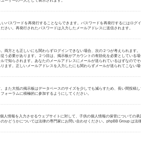
びユーザーの一人として表示されます。
しいパスワードを再発行することならできます。パスワードを再発行するにはログ
ください。再発行されたパスワードは入力したメールアドレスに送信されます。
両方とも正しいにも関わらずログインできない場合、次の２つが考えられます。１つ
に従う必要があります。２つ目は、掲示板がアカウントの有効化を必要としている場
ールで知らされます。あなたのメールアドレスにメールが送られているはずなのでそ
あります。正しいメールアドレスを入力したにも関わらずメールが送られてこない場
す。また大抵の掲示板はデータベースのサイズを少しでも減らすため、長い間投稿し
、フォーラムに積極的に参加するようにしてください。
子供に個人情報を入力させるウェブサイトに対して、子供の個人情報の保管についての
かどうかについては法律の専門家にお問い合わせください。phpBB Group は