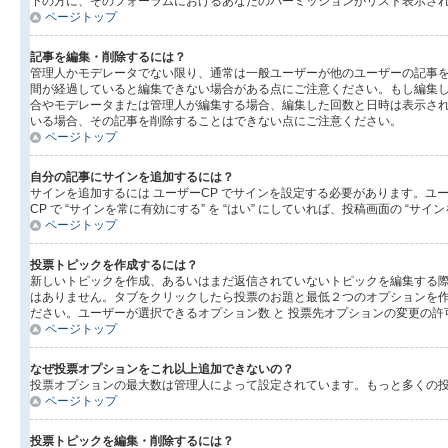
下の方に、そのフォーラムにおけるあなたのパーミッションがリスト表示され
ページトップ
記事を編集・削除するには？
管理人かモデレータでない限り、通常は一般ユーザーが他のユーザーの記事
間が経過していると編集できない場合がある点にご注意ください。もし編集
合やモデレータまたは管理人が編集する場合、編集した回数と日時は表示され
いる場合、その記事を削除することはできない点にご注意ください。
ページトップ
自分の記事にサインを追加するには？
サインを追加するには ユーザーCP でサインを設定する必要があります。ユ
CP で “サインを常に有効にする” を “はい” にしていれば、投稿画面の
ページトップ
投票トピックを作成するには？
新しいトピックを作成、あるいはまだ返信されていないトピックを編集する際
はありません。タブをクリックしたら投票のお題と最低２つのオプションを作
ださい。ユーザーが選択できるオプション数 と 投票先オプションの変更の許
ページトップ
なぜ投票オプションをこれ以上追加できないの？
投票オプションの最大数は管理人によって設定されています。もっと多くの
ページトップ
投票トピックを編集・削除するには？