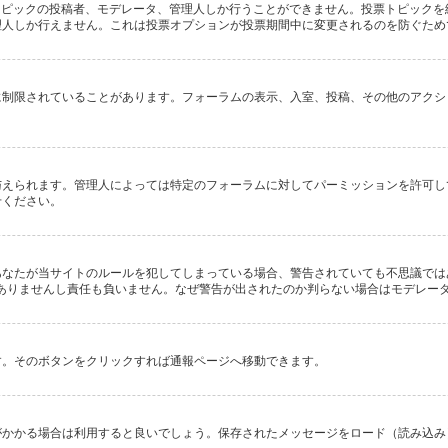
のトピックの投稿者、モデレータ、管理人しか行うことができません。投票トピック
理人しか行えません。これは投票オプションが投票期間中に変更されるのを防ぐため
に制限されていることがあります。フォーラムの表示、入室、投稿、その他のアクシ
与えられます。管理人によっては特定のフォーラムに対してパーミッションを許可し
せください。
あなたが当サイトのルールを犯してしまっている場合、警告されていても不思議では
の関係もありませんし責任も負いません。なぜ警告が出されたのか判らない場合はモデレ
す。そのボタンをクリックすれば通報ページへ移動できます。
かかる場合は利用すると良いでしょう。保存されたメッセージをロード（読み込み）