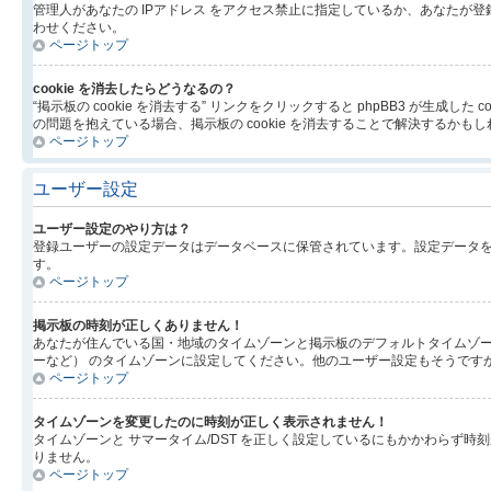
管理人があなたの IPアドレス をアクセス禁止に指定しているか、あなた
わせください。
ページトップ
cookie を消去したらどうなるの？
“掲示板の cookie を消去する” リンクをクリックすると phpBB3 が生
の問題を抱えている場合、掲示板の cookie を消去することで解決するかも
ページトップ
ユーザー設定
ユーザー設定のやり方は？
登録ユーザーの設定データはデータベースに保管されています。設定データを
す。
ページトップ
掲示板の時刻が正しくありません！
あなたが住んでいる国・地域のタイムゾーンと掲示板のデフォルトタイムゾー
ーなど） のタイムゾーンに設定してください。他のユーザー設定もそうです
ページトップ
タイムゾーンを変更したのに時刻が正しく表示されません！
タイムゾーンと サマータイム/DST を正しく設定しているにもかかわら
りません。
ページトップ