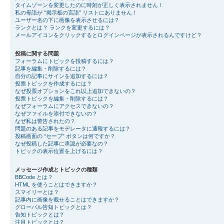
タイムゾーンを変更したのに時刻が正しく表示されません！
私の母語が “掲示板の言語” リストにありません！
ユーザー名の下に画像を表示させるには？
ランクとは？ ランクを変更するには？
メールアイコンをクリックするとログインページが表示されるんですけど？
投稿に関する問題
フォーラムにトピックを投稿するには？
記事を編集・削除するには？
自分の記事にサインを追加するには？
投票トピックを作成するには？
なぜ投票オプションをこれ以上追加できないの？
投票トピックを編集・削除するには？
なぜフォーラムにアクセスできないの？
なぜファイルを添付できないの？
なぜ私は警告されたの？
問題のある記事をモデレータに通報するには？
投稿画面の “セーブ” ボタンは何ですか？
なぜ投稿した記事に承認が必要なの？
トピックの表示位置を上げるには？
メッセージ作成とトピックの種類
BBCode とは？
HTML を使うことはできますか？
スマイリーとは？
記事内に画像を載せることはできますか？
グローバル告知トピックとは？
告知トピックとは？
注目トピックとは？