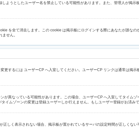
が登録しようとしたユーザー名を禁止している可能性があります。また、管理人が掲
成した cookie を全て消去します。この cookie は掲示板にログインする際にあ
しれません。
変更するには ユーザーCP へ入室してください。ユーザーCP リンクは通常は掲
ンが異なっている可能性があります。この場合、ユーザーCP へ入室してタイムゾ
がタイムゾーンの変更は登録ユーザーしか行えません。もしユーザー登録がお済み
ず時刻が正しく表示されない場合、掲示板が置かれているサーバの設定時間が正しくな