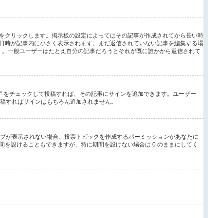
をクリックします。掲示板の設定によってはその記事が作成されてから長い時
日時が記事内に小さく表示されます。まだ返信されていない記事を編集する場
 。一般ユーザーはたとえ自分の記事だろうとそれが既に誰かから返信されて
る” をチェックして投稿すれば、その記事にサインを追加できます。ユーザー
して投稿すればサインはもちろん追加されません。
タブが表示されない場合、投票トピックを作成するパーミッションがあなたに
を設けることもできますが、特に期間を設けない場合は 0 のままにしてく