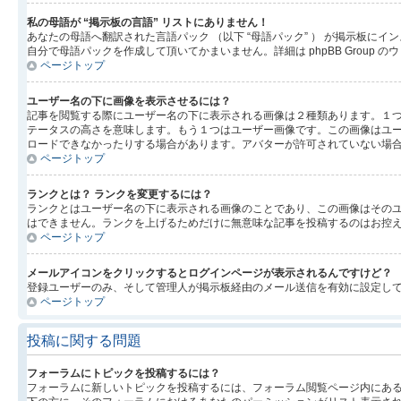
私の母語が “掲示板の言語” リストにありません！
あなたの母語へ翻訳された言語パック （以下 “母語パック” ） が掲示板
自分で母語パックを作成して頂いてかまいません。詳細は phpBB Group
ページトップ
ユーザー名の下に画像を表示させるには？
記事を閲覧する際にユーザー名の下に表示される画像は２種類あります。１
テータスの高さを意味します。もう１つはユーザー画像です。この画像はユ
ロードできなかったりする場合があります。アバターが許可されていない場
ページトップ
ランクとは？ ランクを変更するには？
ランクとはユーザー名の下に表示される画像のことであり、この画像はそのユ
はできません。ランクを上げるためだけに無意味な記事を投稿するのはお控
ページトップ
メールアイコンをクリックするとログインページが表示されるんですけど？
登録ユーザーのみ、そして管理人が掲示板経由のメール送信を有効に設定し
ページトップ
投稿に関する問題
フォーラムにトピックを投稿するには？
フォーラムに新しいトピックを投稿するには、フォーラム閲覧ページ内にあ