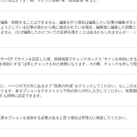
ているはずです。例、トピック投稿:
可
、投票参加:
可
など。
を編集・削除することはできません。編集を行う場合は編集したい記事の編集ボタン
しようとしている記事が誰かから既に返信されている場合、編集後に編集した回数と
ません （なぜ編集したかについての足跡を残すことはあるかもしれませんが・・）
ーザーCP でサインを設定した後、投稿画面でチェックボックス “サインを有効にす
 “サインを有効にする” は常にチェックされた状態になります。その際、チェックを外
に、ページの下の方にあるタブ “投票の作成” をクリックしてください。もしこの
ります。各オプションをテキストエリア内の別々の行に入力してください。投票期間
可 も同時に設定できます。
投票オプションを追加する必要があると思う場合は管理人に相談してください。