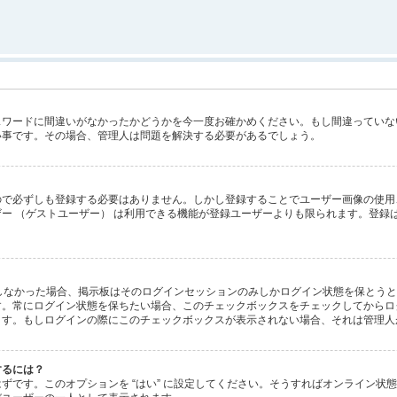
スワードに間違いがなかったかどうかを今一度お確かめください。もし間違っていな
い事です。その場合、管理人は問題を解決する必要があるでしょう。
で必ずしも登録する必要はありません。しかし登録することでユーザー画像の使用、プ
ー （ゲストユーザー） は利用できる機能が登録ユーザーよりも限られます。登録
ックしなかった場合、掲示板はそのログインセッションのみしかログイン状態を保とう
す。常にログイン状態を保ちたい場合、このチェックボックスをチェックしてからロ
ます。もしログインの際にこのチェックボックスが表示されない場合、それは管理人
するには？
があるはずです。このオプションを “はい” に設定してください。そうすればオンラ