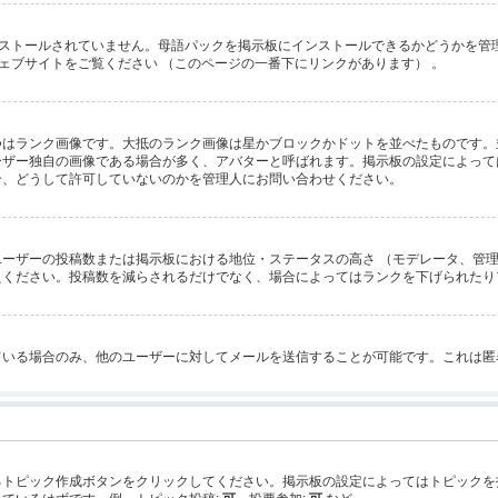
にインストールされていません。母語パックを掲示板にインストールできるかどうかを
 のウェブサイトをご覧ください （このページの一番下にリンクがあります） 。
つはランク画像です。大抵のランク画像は星かブロックかドットを並べたものです。
ーザー独自の画像である場合が多く、アバターと呼ばれます。掲示板の設定によって
合、どうして許可していないのかを管理人にお問い合わせください。
ーザーの投稿数または掲示板における地位・ステータスの高さ （モデレータ、管理
えください。投稿数を減らされるだけでなく、場合によってはランクを下げられたり
ている場合のみ、他のユーザーに対してメールを送信することが可能です。これは匿
るトピック作成ボタンをクリックしてください。掲示板の設定によってはトピックを