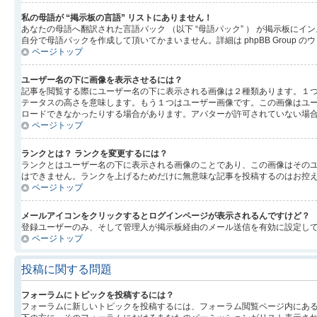
私の母語が “掲示板の言語” リストにありません！
あなたの母語へ翻訳された言語パック （以下 “母語パック” ） が掲示板
自分で母語パックを作成して頂いてかまいません。詳細は phpBB Group
ページトップ
ユーザー名の下に画像を表示させるには？
記事を閲覧する際にユーザー名の下に表示される画像は２種類あります。１
テータスの高さを意味します。もう１つはユーザー画像です。この画像はユ
ロードできなかったりする場合があります。アバターが許可されていない場
ページトップ
ランクとは？ ランクを変更するには？
ランクとはユーザー名の下に表示される画像のことであり、この画像はそのユ
はできません。ランクを上げるためだけに無意味な記事を投稿するのはお控
ページトップ
メールアイコンをクリックするとログインページが表示されるんですけど？
登録ユーザーのみ、そして管理人が掲示板経由のメール送信を有効に設定し
ページトップ
投稿に関する問題
フォーラムにトピックを投稿するには？
フォーラムに新しいトピックを投稿するには、フォーラム閲覧ページ内にあ