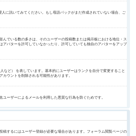
管理人に訊いてみてください。もし母語パックがまだ作成されていない場合、ご
並んでいる数の多さは、そのユーザーの投稿数または掲示板における地位・ス
はアバターを許可していなかったり、許可していても独自のアバターをアップ
人など） を表しています。基本的にユーザーはランクを自分で変更すること
アカウントを削除される可能性があります。
名ユーザーによるメールを利用した悪質な行為を防ぐためです。
投稿するにはユーザー登録が必要な場合があります。フォーラム閲覧ページの