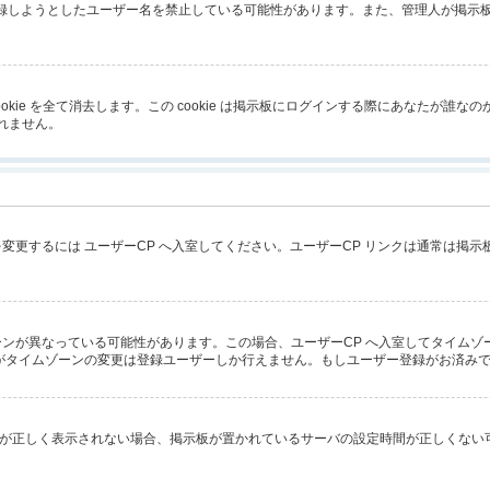
が登録しようとしたユーザー名を禁止している可能性があります。また、管理人が掲
成した cookie を全て消去します。この cookie は掲示板にログインする際にあ
しれません。
変更するには ユーザーCP へ入室してください。ユーザーCP リンクは通常は掲
ンが異なっている可能性があります。この場合、ユーザーCP へ入室してタイムゾ
がタイムゾーンの変更は登録ユーザーしか行えません。もしユーザー登録がお済み
ず時刻が正しく表示されない場合、掲示板が置かれているサーバの設定時間が正しくな