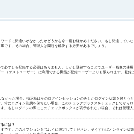
スワードに間違いがなかったかどうかを今一度お確かめください。もし間違っていな
い事です。その場合、管理人は問題を解決する必要があるでしょう。
で必ずしも登録する必要はありません。しかし登録することでユーザー画像の使用、プ
ー （ゲストユーザー） は利用できる機能が登録ユーザーよりも限られます。登録
ックしなかった場合、掲示板はそのログインセッションのみしかログイン状態を保とう
す。常にログイン状態を保ちたい場合、このチェックボックスをチェックしてからロ
ます。もしログインの際にこのチェックボックスが表示されない場合、それは管理人
するには？
があるはずです。このオプションを “はい” に設定してください。そうすればオンラ