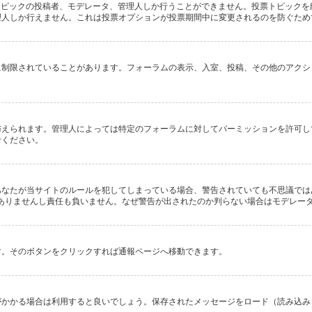
のトピックの投稿者、モデレータ、管理人しか行うことができません。投票トピック
理人しか行えません。これは投票オプションが投票期間中に変更されるのを防ぐため
に制限されていることがあります。フォーラムの表示、入室、投稿、その他のアクシ
与えられます。管理人によっては特定のフォーラムに対してパーミッションを許可し
せください。
あなたが当サイトのルールを犯してしまっている場合、警告されていても不思議では
の関係もありませんし責任も負いません。なぜ警告が出されたのか判らない場合はモデレ
す。そのボタンをクリックすれば通報ページへ移動できます。
かかる場合は利用すると良いでしょう。保存されたメッセージをロード（読み込み）