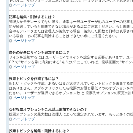
下の方に、そのフォーラムにおけるあなたのパーミッションがリスト表示され
ページトップ
記事を編集・削除するには？
管理人かモデレータでない限り、通常は一般ユーザーが他のユーザーの記事
間が経過していると編集できない場合がある点にご注意ください。もし編集
合やモデレータまたは管理人が編集する場合、編集した回数と日時は表示され
いる場合、その記事を削除することはできない点にご注意ください。
ページトップ
自分の記事にサインを追加するには？
サインを追加するには ユーザーCP でサインを設定する必要があります。ユ
CP で “サインを常に有効にする” を “はい” にしていれば、投稿画面の
ページトップ
投票トピックを作成するには？
新しいトピックを作成、あるいはまだ返信されていないトピックを編集する際
はありません。タブをクリックしたら投票のお題と最低２つのオプションを作
ださい。ユーザーが選択できるオプション数 と 投票先オプションの変更の許
ページトップ
なぜ投票オプションをこれ以上追加できないの？
投票オプションの最大数は管理人によって設定されています。もっと多くの
ページトップ
投票トピックを編集・削除するには？