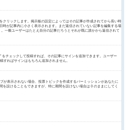
をクリックします。掲示板の設定によってはその記事が作成されてから長い時
日時が記事内に小さく表示されます。まだ返信されていない記事を編集する場
 。一般ユーザーはたとえ自分の記事だろうとそれが既に誰かから返信されて
る” をチェックして投稿すれば、その記事にサインを追加できます。ユーザー
して投稿すればサインはもちろん追加されません。
タブが表示されない場合、投票トピックを作成するパーミッションがあなたに
を設けることもできますが、特に期間を設けない場合は 0 のままにしてく