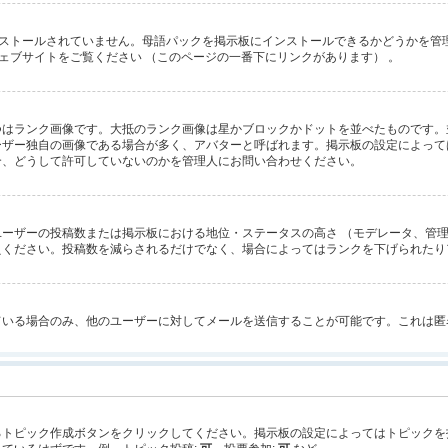
にインストールされていません。母語パックを掲示板にインストールできるかどうかを
 のウェブサイトをご覧ください （このページの一番下にリンクがあります） 。
つはランク画像です。大抵のランク画像は星かブロックかドットを並べたものです。
ーザー独自の画像である場合が多く、アバターと呼ばれます。掲示板の設定によって
合、どうして許可していないのかを管理人にお問い合わせください。
ーザーの投稿数または掲示板における地位・ステータスの高さ （モデレータ、管理
えください。投稿数を減らされるだけでなく、場合によってはランクを下げられたり
ている場合のみ、他のユーザーに対してメールを送信することが可能です。これは匿
るトピック作成ボタンをクリックしてください。掲示板の設定によってはトピックを