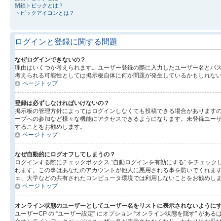
閉鎖トピックとは？
トピックアイコンとは？
ログインと登録に関する問題
なぜログインできないの？
理由はいくつか考えられます。ユーザー登録の際に入力したユーザー名とパ
考えられる可能性としては掲示板自体に何か問題が発生しているかもしれな
ページトップ
登録は必ずしなければいけないの？
掲示板の管理方針によってはログインしなくても投稿できる場合がありますの
ープへの参加など様々な機能にアクセスできるようになります。未登録ユーザ
することをお勧めします。
ページトップ
なぜ自動的にログオフしてしまうの？
ログインする際にチェックボックス “自動ログインを有効にする” をチェ
れます。この事はあなたのアカウントが他人に悪用される事を防いでくれま
ェ、大学などの共有されたコンピュータ環境では利用しないことをお勧めし
ページトップ
オンライン状態のユーザーとしてユーザー名をリストに表示されないように
ユーザーCP の “ユーザー設定” にオプション “オンライン状態を隠す” 