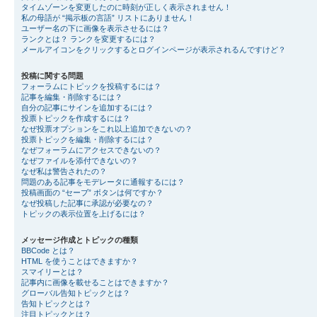
タイムゾーンを変更したのに時刻が正しく表示されません！
私の母語が “掲示板の言語” リストにありません！
ユーザー名の下に画像を表示させるには？
ランクとは？ ランクを変更するには？
メールアイコンをクリックするとログインページが表示されるんですけど？
投稿に関する問題
フォーラムにトピックを投稿するには？
記事を編集・削除するには？
自分の記事にサインを追加するには？
投票トピックを作成するには？
なぜ投票オプションをこれ以上追加できないの？
投票トピックを編集・削除するには？
なぜフォーラムにアクセスできないの？
なぜファイルを添付できないの？
なぜ私は警告されたの？
問題のある記事をモデレータに通報するには？
投稿画面の “セーブ” ボタンは何ですか？
なぜ投稿した記事に承認が必要なの？
トピックの表示位置を上げるには？
メッセージ作成とトピックの種類
BBCode とは？
HTML を使うことはできますか？
スマイリーとは？
記事内に画像を載せることはできますか？
グローバル告知トピックとは？
告知トピックとは？
注目トピックとは？