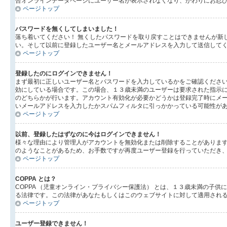
合オンラインデータページにユーザー名が表示されなくなり、かわりにお忍
ページトップ
パスワードを無くしてしまいました！
落ち着いてください！ 無くしたパスワードを取り戻すことはできませんが新
い。そして以前に登録したユーザー名とメールアドレスを入力して送信して
ページトップ
登録したのにログインできません！
まず最初に正しいユーザー名とパスワードを入力しているかをご確認ください。
効にしている場合です。この場合、１３歳未満のユーザーは要求された指示
のどちらかが行います。アカウント有効化が必要かどうかは登録完了時にメ
いメールアドレスを入力したかスパムフィルタに引っかかっている可能性が
ページトップ
以前、登録したはずなのに今はログインできません！
様々な理由により管理人がアカウントを無効化または削除することがありま
のようなことがあるため、お手数ですが再度ユーザー登録を行っていただき
ページトップ
COPPA とは？
COPPA （児童オンライン・プライバシー保護法） とは、１３歳未満の
る法律です。この法律があなたもしくはこのウェブサイトに対して適用されるの
ページトップ
ユーザー登録できません！