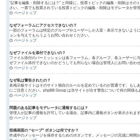
“記事を編集・削除するには？” と同様に、投票トピックの編集・削除はそ
さい。一票でも投票されている投票トピックの編集・削除はモデレータか管
ページトップ
なぜフォーラムにアクセスできないの？
一部のフォーラムは特定のグループやユーザーしか入室・表示できないよう
ョンを与えてもらうようお問い合わせください。
ページトップ
なぜファイルを添付できないの？
ファイル添付のパーミッションは各フォーラム、各グループ、各ユーザーに
ぜファイル添付できないのかどうしても判らない場合は管理人にお問い合わ
ページトップ
なぜ私は警告されたの？
各掲示板サイトはそのサイト独自のルールを定めているのが普通です。もし
にご注意ください。phpBB Group は当サイトが出す警告について何
ページトップ
問題のある記事をモデレータに通報するには？
管理人が記事の通報を許可している場合、記事内に通報ボタンが表示されま
ページトップ
投稿画面の “セーブ” ボタンは何ですか？
作成中のメッセージを保存するためのボタンです。メッセージの完成に時間が