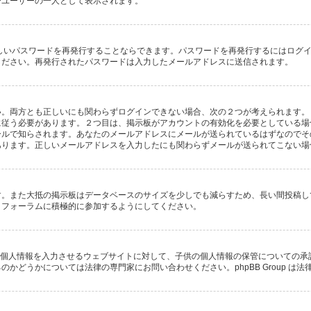
びユーザーの一人として表示されます。
しいパスワードを再発行することならできます。パスワードを再発行するにはログ
ください。再発行されたパスワードは入力したメールアドレスに送信されます。
両方とも正しいにも関わらずログインできない場合、次の２つが考えられます。１つ
に従う必要があります。２つ目は、掲示板がアカウントの有効化を必要としている場
ールで知らされます。あなたのメールアドレスにメールが送られているはずなのでそ
あります。正しいメールアドレスを入力したにも関わらずメールが送られてこない場
す。また大抵の掲示板はデータベースのサイズを少しでも減らすため、長い間投稿し
、フォーラムに積極的に参加するようにしてください。
子供に個人情報を入力させるウェブサイトに対して、子供の個人情報の保管についての
かどうかについては法律の専門家にお問い合わせください。phpBB Group は