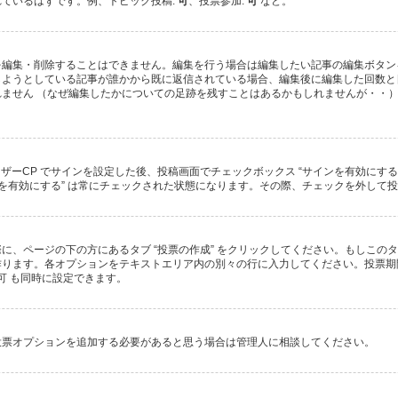
ているはずです。例、トピック投稿:
可
、投票参加:
可
など。
を編集・削除することはできません。編集を行う場合は編集したい記事の編集ボタン
しようとしている記事が誰かから既に返信されている場合、編集後に編集した回数と
ません （なぜ編集したかについての足跡を残すことはあるかもしれませんが・・）
ーザーCP でサインを設定した後、投稿画面でチェックボックス “サインを有効にす
 “サインを有効にする” は常にチェックされた状態になります。その際、チェックを外
に、ページの下の方にあるタブ “投票の作成” をクリックしてください。もしこの
ります。各オプションをテキストエリア内の別々の行に入力してください。投票期間
可 も同時に設定できます。
投票オプションを追加する必要があると思う場合は管理人に相談してください。