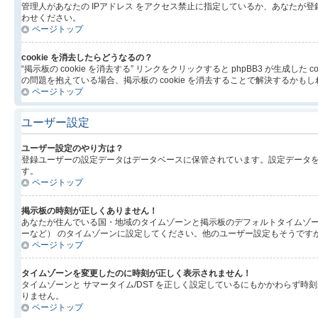
管理人があなたの IPアドレス をアクセス禁止に指定しているか、あなた
わせください。
ページトップ
cookie を消去したらどうなるの？
“掲示板の cookie を消去する” リンクをクリックすると phpBB3 が生
の問題を抱えている場合、掲示板の cookie を消去することで解決するかも
ページトップ
ユーザー設定
ユーザー設定のやり方は？
登録ユーザーの設定データはデータベースに保管されています。設定データを
す。
ページトップ
掲示板の時刻が正しくありません！
あなたが住んでいる国・地域のタイムゾーンと掲示板のデフォルトタイムゾー
ーなど） のタイムゾーンに設定してください。他のユーザー設定もそうです
ページトップ
タイムゾーンを変更したのに時刻が正しく表示されません！
タイムゾーンと サマータイム/DST を正しく設定しているにもかかわら
りません。
ページトップ