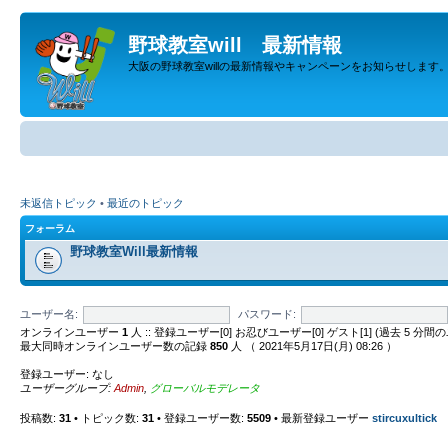
野球教室will 最新情報
大阪の野球教室willの最新情報やキャンペーンをお知らせします
未返信トピック
•
最近のトピック
フォーラム
野球教室Will最新情報
ユーザー名:
パスワード:
オンラインユーザー
1
人 :: 登録ユーザー[0] お忍びユーザー[0] ゲスト[1] (過去 
最大同時オンラインユーザー数の記録
850
人 （ 2021年5月17日(月) 08:26 ）
登録ユーザー: なし
ユーザーグループ:
Admin
,
グローバルモデレータ
投稿数:
31
• トピック数:
31
• 登録ユーザー数:
5509
• 最新登録ユーザー
stircuxultick