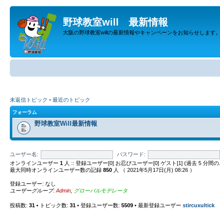
野球教室will 最新情報
大阪の野球教室willの最新情報やキャンペーンをお知らせします
未返信トピック
•
最近のトピック
フォーラム
野球教室Will最新情報
ユーザー名:
パスワード:
オンラインユーザー
1
人 :: 登録ユーザー[0] お忍びユーザー[0] ゲスト[1] (過去 
最大同時オンラインユーザー数の記録
850
人 （ 2021年5月17日(月) 08:26 ）
登録ユーザー: なし
ユーザーグループ:
Admin
,
グローバルモデレータ
投稿数:
31
• トピック数:
31
• 登録ユーザー数:
5509
• 最新登録ユーザー
stircuxultick