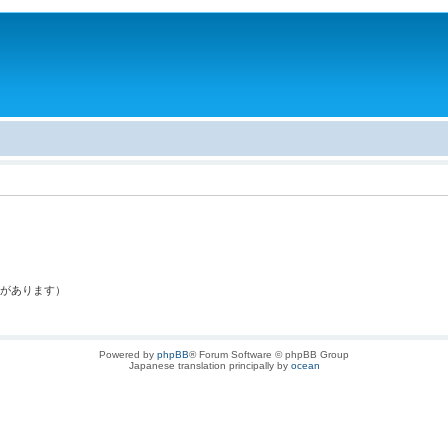
。
果があります）
Powered by
phpBB
® Forum Software © phpBB Group
Japanese translation principally by
ocean