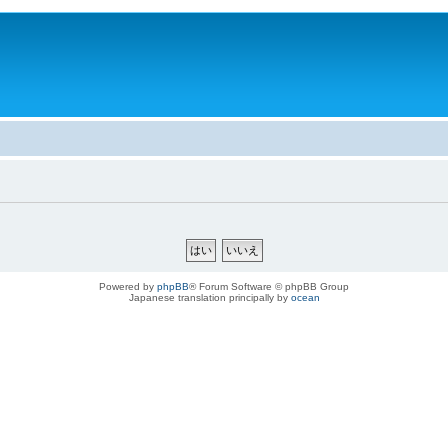
。
Powered by
phpBB
® Forum Software © phpBB Group
Japanese translation principally by
ocean