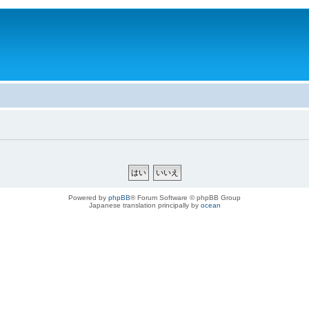
。
Powered by
phpBB
® Forum Software © phpBB Group
Japanese translation principally by
ocean