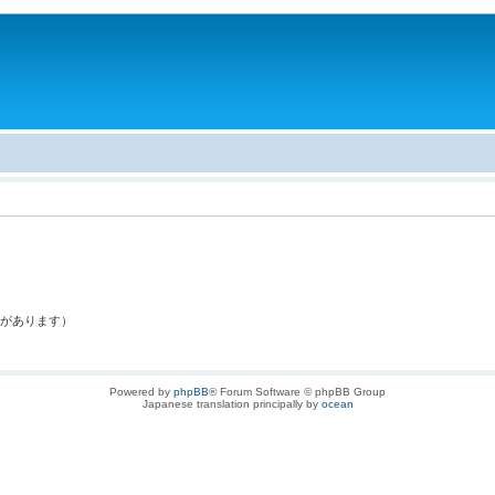
。
果があります）
Powered by
phpBB
® Forum Software © phpBB Group
Japanese translation principally by
ocean