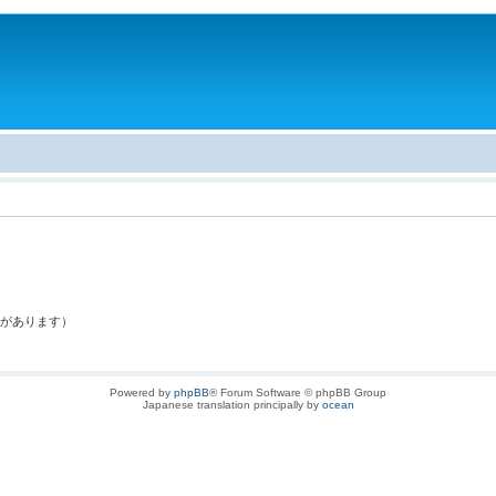
。
果があります）
Powered by
phpBB
® Forum Software © phpBB Group
Japanese translation principally by
ocean