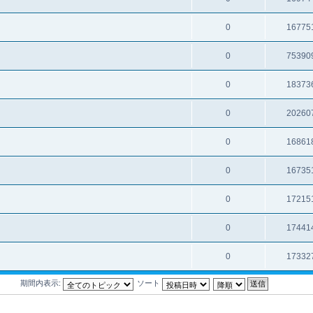
0
16775
0
75390
0
18373
0
20260
0
16861
0
16735
0
17215
0
17441
0
17332
期間内表示:
ソート