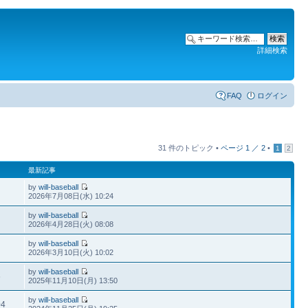
詳細検索
FAQ
ログイン
31 件のトピック •
ページ
1
／
2
•
1
2
最新記事
by
will-baseball
2026年7月08日(水) 10:24
by
will-baseball
2026年4月28日(火) 08:08
by
will-baseball
2026年3月10日(火) 10:02
by
will-baseball
6
2025年11月10日(月) 13:50
by
will-baseball
04