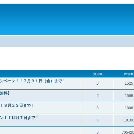
。
返信数
閲覧数
ンペーン！！７月３１日（金）まで！
0
1525
無料】
0
1569
！３月２３日まで！
0
1808
ン！！12月７日まで！
0
1018
0
70542