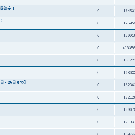
長決定！
0
16453
！
0
19695
0
15991
0
41835
0
16122
0
16863
日～26日まで】
0
16236
0
17212
0
15967
0
17193
0
16974