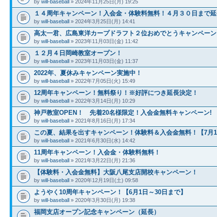
by
will-baseball
» 2024年11月25日(月) 19:25
１４周年キャンペーン！入会金・体験料無料！４月３０日まで延
by
will-baseball
» 2024年3月25日(月) 14:41
高太一君、広島東洋カープドラフト２位おめでとうキャンペーン
by
will-baseball
» 2023年11月03日(金) 11:42
１２月４日岡崎教室オープン！
by
will-baseball
» 2023年11月03日(金) 11:37
2022年、夏休みキャンペーン実施中！
by
will-baseball
» 2022年7月05日(火) 15:49
12周年キャンペーン！無料祭り！※好評につき延長決定！
by
will-baseball
» 2022年3月14日(月) 10:29
神戸教室OPEN！ 先着20名様限定！入会金無料キャンペーン!
by
will-baseball
» 2021年8月16日(月) 17:34
この夏、結果を出すキャンペーン！体験料＆入会金無料！【7月1
by
will-baseball
» 2021年6月30日(水) 14:42
11周年キャンペーン！入会金・体験料無料！
by
will-baseball
» 2021年3月22日(月) 21:36
【体験料・入会金無料】大阪八尾支店開校キャンペーン！
by
will-baseball
» 2020年12月19日(土) 09:58
ようやく10周年キャンペーン！【6月1日～30日まで】
by
will-baseball
» 2020年3月30日(月) 19:38
福岡支店オープン記念キャンペーン（延長）