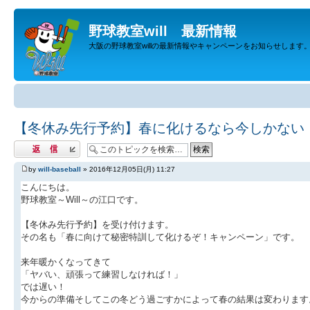
野球教室will 最新情報
大阪の野球教室willの最新情報やキャンペーンをお知らせします
【冬休み先行予約】春に化けるなら今しかない
返信する
by
will-baseball
» 2016年12月05日(月) 11:27
こんにちは。
野球教室～Will～の江口です。
【冬休み先行予約】を受け付けます。
その名も「春に向けて秘密特訓して化けるぞ！キャンペーン」です。
来年暖かくなってきて
「ヤバい、頑張って練習しなければ！」
では遅い！
今からの準備そしてこの冬どう過ごすかによって春の結果は変わります