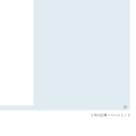
1 件の記事 • ページ
1
／
1