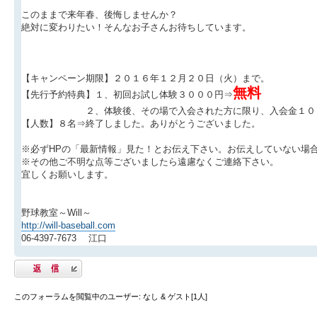
このままで来年春、後悔しませんか？
絶対に変わりたい！そんなお子さんお待ちしています。
【キャンペーン期限】２０１６年１２月２０日（火）まで。
無料
【先行予約特典】１、初回お試し体験３０００円⇒
２、体験後、その場で入会された方に限り、入会金１０８
【人数】８名⇒終了しました。ありがとうございました。
※必ずHPの「最新情報」見た！とお伝え下さい。お伝えしていない場
※その他ご不明な点等ございましたら遠慮なくご連絡下さい。
宜しくお願いします。
野球教室～Will～
http://will-baseball.com
06-4397-7673 江口
返信する
このフォーラムを閲覧中のユーザー: なし & ゲスト[1人]