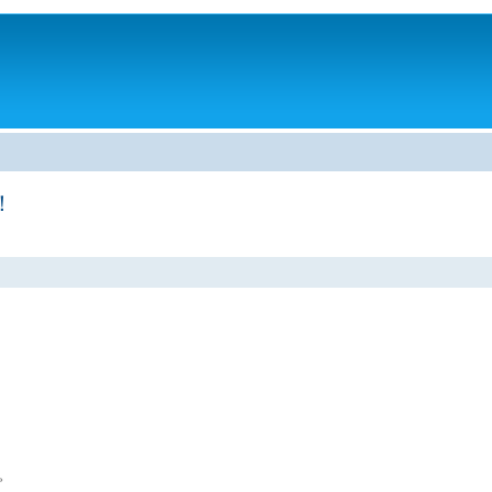
。
！
。