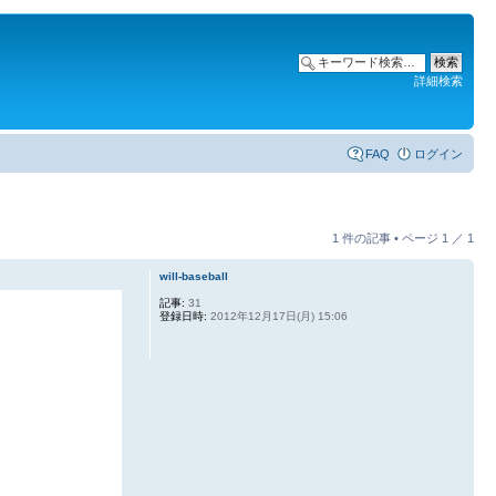
詳細検索
FAQ
ログイン
1 件の記事 • ページ
1
／
1
will-baseball
記事:
31
登録日時:
2012年12月17日(月) 15:06