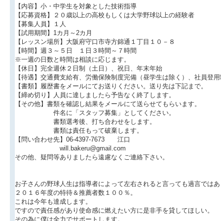
【内容】小・中学生を対象とした技術指導
【応募資格】２０歳以上の高校もしくは大学野球以上の経験者
【募集人員】１人
【試用期間】1カ月～2カ月
【レッスン場所】大阪府守口市寺方錦通１丁目１０－８
【時間】週３～５日 １日３時間～７時間
※一週の日数と時間は相談に応じます。
【休日】完全週休２日制（土日）、祝日、年末年始
【待遇】交通費支給有、労働保険制度完備（昼学生は除く）、社員登用
【書類】履歴書をメールにてお送りください。送り先は下記まで。
【締め切り】人員に達しましたら予告なく終了します。
【その他】書類を確認し結果をメールにて送らせてもらいます。
件名に「スタッフ募集」としてください。
書類選考後、打ち合わせをします。
書類は責任もって破棄します。
【問い合わせ先】06-4397-7673 江口
will.bakeru@gmail.com
その他、疑問等ありましたら遠慮なくご連絡下さい。
お子さんの野球人生は指導者によって左右されると言っても過言ではあ
２０１６年度の特待＆推薦者数１００％。
これは今年も達成します。
ですので責任感があり使命感に燃えたい方に是非手を貸してほしい。
その為に僕は全力でサポートします。