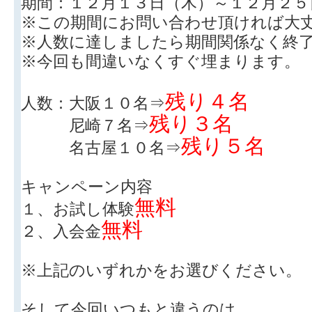
期間：１２月１３日（木）～１２月２５
※この期間にお問い合わせ頂ければ大
※人数に達しましたら期間関係なく終
※今回も間違いなくすぐ埋まります。
残り４名
人数：大阪１０名⇒
残り３名
尼崎７名⇒
残り５名
名古屋１０名⇒
キャンペーン内容
無料
１、お試し体験
無料
２、入会金
※上記のいずれかをお選びください。
そして今回いつもと違うのは