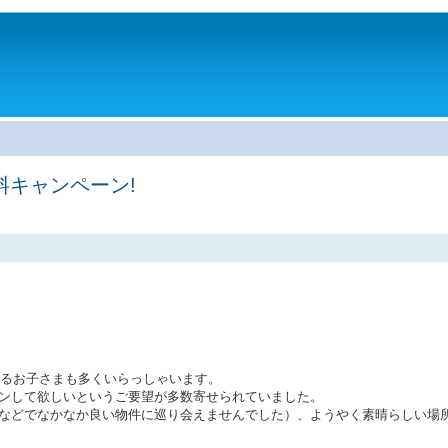
。
料キャンペーン!
】
さるお子さまも多くいらっしゃいます。
ンして欲しいというご要望が多数寄せられていました。
などでなかなか良い物件に巡り会えませんでした）、ようやく素晴らしい場