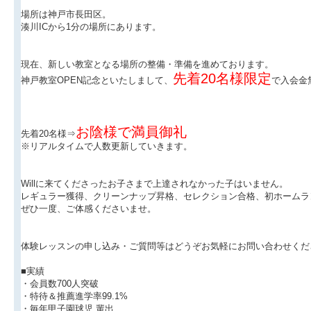
場所は神戸市長田区。
湊川ICから1分の場所にあります。
現在、新しい教室となる場所の整備・準備を進めております。
先着20名様限定
神戸教室OPEN記念といたしまして、
で入会金
お陰様で満員御礼
先着20名様⇒
※リアルタイムで人数更新していきます。
Willに来てくださったお子さまで上達されなかった子はいません。
レギュラー獲得、クリーンナップ昇格、セレクション合格、初ホームラ
ぜひ一度、ご体感くださいませ。
体験レッスンの申し込み・ご質問等はどうぞお気軽にお問い合わせくだ
■実績
・会員数700人突破
・特待＆推薦進学率99.1%
・毎年甲子園球児 輩出