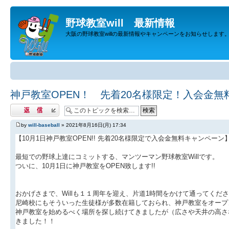
野球教室will 最新情報
大阪の野球教室willの最新情報やキャンペーンをお知らせします
神戸教室OPEN！ 先着20名様限定！入会金無
返信する
by
will-baseball
» 2021年8月16日(月) 17:34
【10月1日神戸教室OPEN!! 先着20名様限定で入会金無料キャンペーン
最短での野球上達にコミットする、マンツーマン野球教室Willです。
ついに、10月1日に神戸教室をOPEN致します!!
おかげさまで、Willも１１周年を迎え、片道1時間をかけて通ってくだ
尼崎校にもそういった生徒様が多数在籍しておられ、神戸教室をオープ
神戸教室を始めるべく場所を探し続けてきましたが（広さや天井の高さ
きました！！