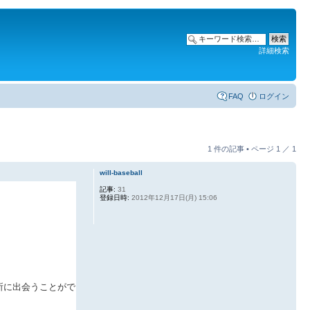
詳細検索
FAQ
ログイン
1 件の記事 • ページ
1
／
1
will-baseball
記事:
31
登録日時:
2012年12月17日(月) 15:06
所に出会うことがで