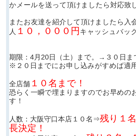
かメールを送って頂けましたら対応致
またお友達を紹介して頂けましたら入
１０，０００円
人
キャッシュバッ
期限：4月20日（土）まで。→３０日ま
※２０日までにお申し込みがすめば適
１０名まで！
全店舗
恐らく一瞬で埋まりますのでお早めの
す！
残り１
人数：大阪守口本店１０名⇒
長決定！