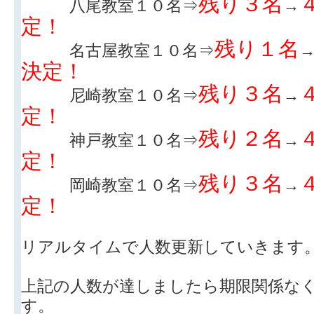
残り３名
八尾教室１０名⇒
→
定！
残り１名
名古屋教室１０名⇒
決定！
残り３名
尼崎教室１０名⇒
→
定！
残り２名
神戸教室１０名⇒
→
定！
残り３名
岡崎教室１０名⇒
→
定！
リアルタイムで人数更新していきます
上記の人数が達しましたら期限関係な
す。