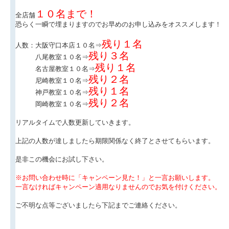
１０名まで！
全店舗
恐らく一瞬で埋まりますのでお早めのお申し込みをオススメします！
残り１名
人数：大阪守口本店１０名⇒
残り３名
八尾教室１０名⇒
残り１名
名古屋教室１０名⇒
残り２名
尼崎教室１０名⇒
残り１名
神戸教室１０名⇒
残り２名
岡崎教室１０名⇒
リアルタイムで人数更新していきます。
上記の人数が達しましたら期限関係なく終了とさせてもらいます。
是非この機会にお試し下さい。
※お問い合わせ時に「キャンペーン見た！」と一言お願いします。
一言なければキャンペーン適用なりませんのでお気を付けください。
ご不明な点等ございましたら下記までご連絡ください。