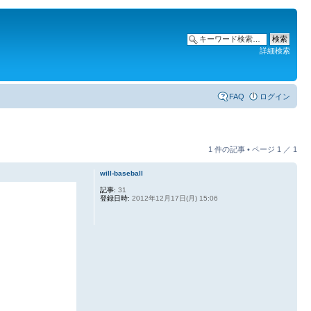
詳細検索
FAQ
ログイン
1 件の記事 • ページ
1
／
1
will-baseball
記事:
31
登録日時:
2012年12月17日(月) 15:06