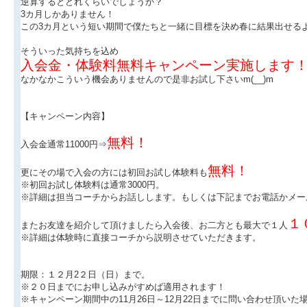
逆算するとどれくらいでしょうか？
3カ月しかありません！
この3カ月という短い期間で僕たちと一緒に目標を決め春に結果出せる
そういった気持ちを込め
入会金・体験料無料キャンペーン実施します
なかなかこういう機会ありませんので是非お試し下さいm(__)m
【キャンペーン内容】
無料！
入会金通常11000円⇒
無料！
更にその場で入会の方には初回お試し体験料も
※初回お試し体験料は通常3000円。
※詳細は担当コーチからお話しします。もしくは下記までお電話かメー
１
またお友達を紹介して頂けましたら入会後、お二方とも最大で１人
※詳細は体験時に直接コーチから説明させていただきます。
期限：１２月2２日（日）まで。
※２０日までにお申し込みがすめば適用されます！
※キャンペーン期間中の11月26日～12月22日までに問い合わせ頂いた