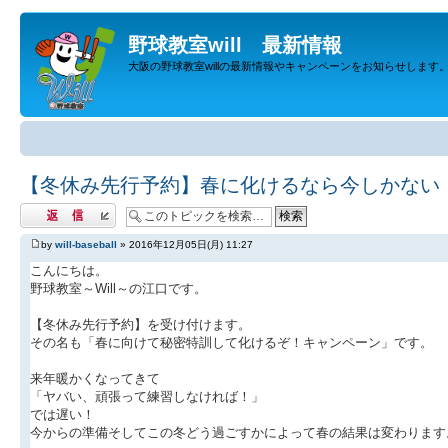
野球教室will 最新情報
大阪の野球教室willの最新情報やキャンペーンをお知らせします
【冬休み先行予約】春に化けるなら今しかない
返信する
by
will-baseball
» 2016年12月05日(月) 11:27
こんにちは。
野球教室～Will～の江口です。
【冬休み先行予約】を受け付けます。
その名も「春に向けて秘密特訓して化けるぞ！キャンペーン」です。
来年暖かくなってきて
「ヤバい、頑張って練習しなければ！」
では遅い！
今からの準備そしてこの冬どう過ごすかによって春の結果は変わります