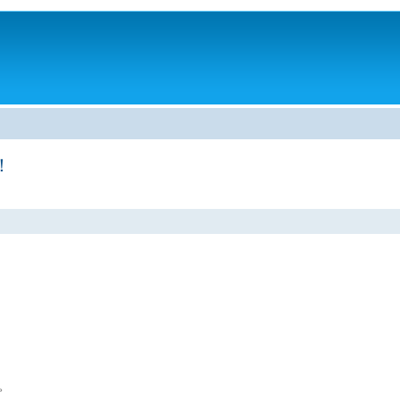
。
！
。