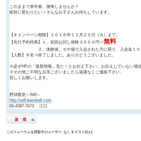
このままで来年春、後悔しませんか？
絶対に変わりたい！そんなお子さんお待ちしています。
【キャンペーン期限】２０１６年１２月２０日（火）まで。
無料
【先行予約特典】１、初回お試し体験３０００円⇒
２、体験後、その場で入会された方に限り、入会金１０８
【人数】８名⇒終了しました。ありがとうございました。
※必ずHPの「最新情報」見た！とお伝え下さい。お伝えしていない場
※その他ご不明な点等ございましたら遠慮なくご連絡下さい。
宜しくお願いします。
野球教室～Will～
http://will-baseball.com
06-4397-7673 江口
返信する
このフォーラムを閲覧中のユーザー: なし & ゲスト[0人]