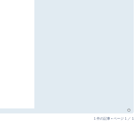
1 件の記事 • ページ
1
／
1