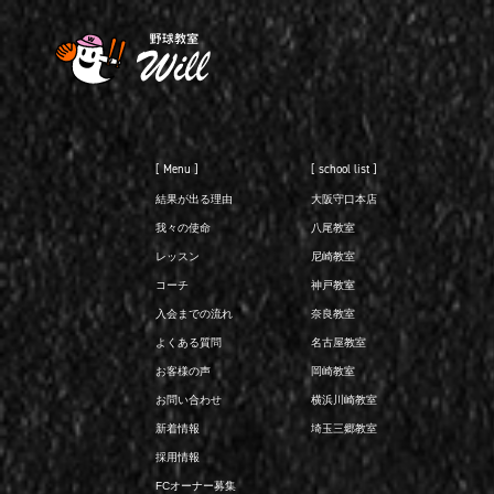
[ Menu ]
[ school list ]
結果が出る理由
大阪守口本店
我々の使命
八尾教室
レッスン
尼崎教室
コーチ
神戸教室
入会までの流れ
奈良教室
よくある質問
名古屋教室
お客様の声
岡崎教室
お問い合わせ
横浜川崎教室
新着情報
埼玉三郷教室
採用情報
FCオーナー募集