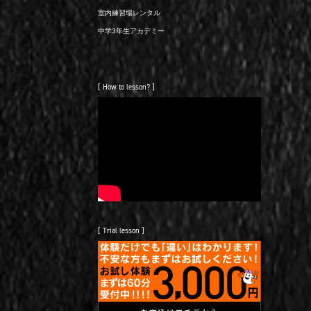
室内練習場レンタル
中学3年生アカデミー
[ How to lesson? ]
[ Trial lesson ]