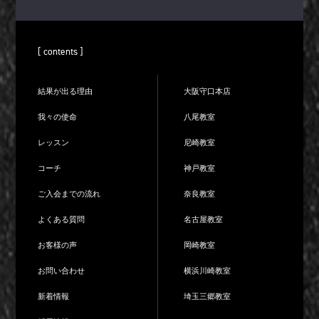
[ contents ]
結果が出る理由
大阪守口本店
我々の使命
八尾教室
レッスン
尼崎教室
コーチ
神戸教室
ご入会までの流れ
奈良教室
よくある質問
名古屋教室
お客様の声
岡崎教室
お問い合わせ
横浜川崎教室
新着情報
埼玉三郷教室