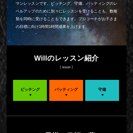
マンレッスンです。ピッチング、守備、バッティングのレ
ベルアップのために別々にレッスンを受けることも、数種
類を同時に受けることもできます。プロコーチがお子さま
の目標に向け1時間1時間成果を上げます。
Willのレッスン紹介
[ lesson ]
ピッチング
バッティング
守備