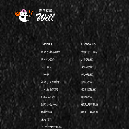
[ Menu ]
[ school list ]
結果が出る理由
大阪守口本店
我々の使命
八尾教室
レッスン
尼崎教室
コーチ
神戸教室
入会までの流れ
奈良教室
よくある質問
名古屋教室
お客様の声
岡崎教室
お問い合わせ
横浜川崎教室
新着情報
埼玉三郷教室
採用情報
FCオーナー募集