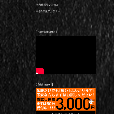
室内練習場レンタル
中学3年生アカデミー
[ How to lesson? ]
[ Trial lesson ]